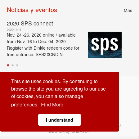
Noticias y eventos
Más
2020 SPS connect
2020/11/18
Nov. 24~26, 2020 online / available
from Nov. 16 to Dec. 04, 2020
Register with Dinkle redeem code for
free entrance: SPS2XCNDIN
This site uses cookies. By continuing to
Dinkle International Co. Ltd
browse the site you are agreeing to our use
TEL:
+886-2-8069-9000
of cookies, you can also manage
Correo electrónico:
service@dinkle.com
preferences.
Find More
26/08/09
I understand
© Dinkle International Co. Ltd. ALL RIGHTS RESERVED
DESIGN by
CREATOP