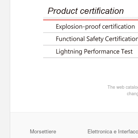
The web catalog
chang
Morsettiere
Elettronica e Interfacc