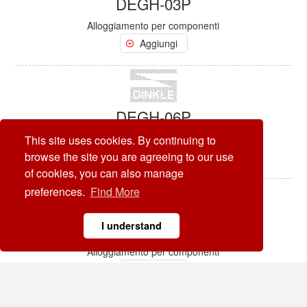
DEGH-03P
Alloggiamento per componenti
Aggiungi
DEGH-06P
Alloggiamento per componenti
This site uses cookies. By continuing to
browse the site you are agreeing to our use
Aggiungi
of cookies, you can also manage
preferences.
Find More
I understand
DMUG-22
Alloggiamento per componenti
Aggiungi