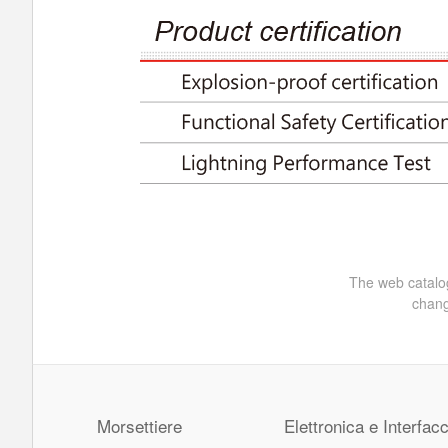
The web catalog
chang
Morsettiere
Elettronica e Interfacc