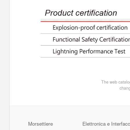
The web catalog
chang
Morsettiere
Elettronica e Interfacc