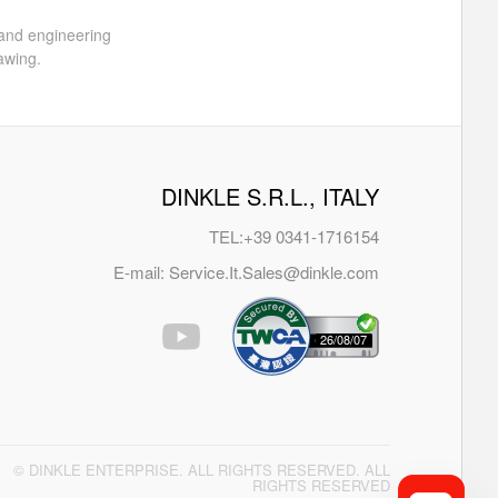
 and engineering
awing.
DINKLE S.R.L., ITALY
TEL:
+39 0341-1716154
E-mail:
Service.It.Sales@dinkle.com
26/08/07
© DINKLE ENTERPRISE. ALL RIGHTS RESERVED. ALL
RIGHTS RESERVED