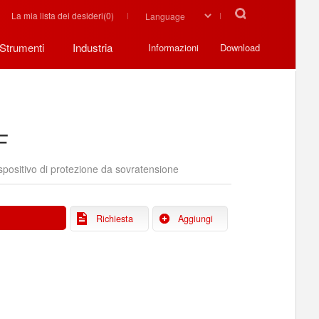
La mia lista dei desideri(
0
)
Strumenti
Industria
Informazioni
Download
F
spositivo di protezione da sovratensione
Richiesta
Aggiungi