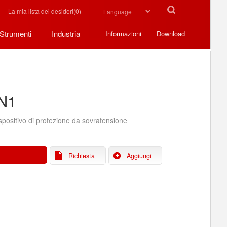
La mia lista dei desideri(
0
)
Strumenti
Industria
Informazioni
Download
N1
spositivo di protezione da sovratensione
Richiesta
Aggiungi