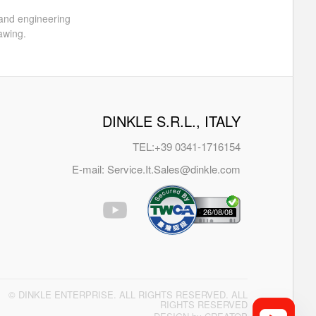
 and engineering
awing.
DINKLE S.R.L., ITALY
TEL:
+39 0341-1716154
E-mail:
Service.It.Sales@dinkle.com
26/08/08
© DINKLE ENTERPRISE. ALL RIGHTS RESERVED. ALL
RIGHTS RESERVED