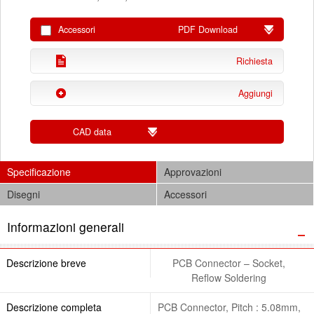
Accessori
PDF Download
Richiesta
Aggiungi
CAD data
Specificazione
Approvazioni
Disegni
Accessori
Informazioni generali
Descrizione breve
PCB Connector – Socket,
Reflow Soldering
Descrizione completa
PCB Connector, Pitch : 5.08mm,