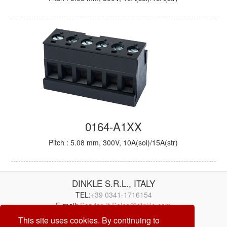
0164-A1XX
Pitch : 5.08 mm, 300V, 10A(sol)/15A(str)
DINKLE S.R.L., ITALY
TEL:
+39 0341-1716154
E-mail:
Service.It.Sales@dinkle.com
This site uses cookies. By continuing to