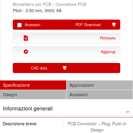
Morsettiere per PCB
Connettore PCB
Pitch : 3.50 mm, 300V, 8A
Accessori
PDF Download
Richiesta
Aggiungi
CAD data
Specificazione
Approvazioni
Disegni
Accessori
Informazioni generali
Descrizione breve
PCB Connector – Plug, Push-in
Design