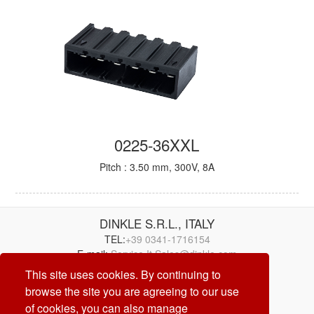
0225-36XXL
Pitch : 3.50 mm, 300V, 8A
DINKLE S.R.L., ITALY
TEL:
+39 0341-1716154
E-mail:
Service.It.Sales@dinkle.com
This site uses cookies. By continuing to
26/08/06
browse the site you are agreeing to our use
of cookies, you can also manage