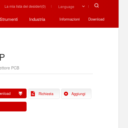
La mia lista dei desideri(
0
)
Strumenti
Industria
Informazioni
Download
P
ettore PCB
wnload
Richiesta
Aggiungi