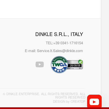
DINKLE S.R.L., ITALY
TEL:
+39 0341-1716154
E-mail:
Service.It.Sales@dinkle.com
26/08/08
© DINKLE ENTERPRISE. ALL RIGHTS RESERVED. ALL
RIGHTS RESERVED
DESIGN by
CREATOP