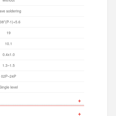
ve soldering
.08*(P-1)+5.6
19
10.1
0.4x1.0
1.3~1.5
02P~24P
Single level