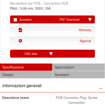
Morsettiere per PCB
Connettore PCB
Pitch : 5.08 mm, 300V, 15A
Accessori
PDF Download
Richiesta
Aggiungi
CAD data
Specificazione
Approvazioni
Disegni
Accessori
Informazioni generali
Descrizione breve
PCB Connector Plug, Screw
Connection