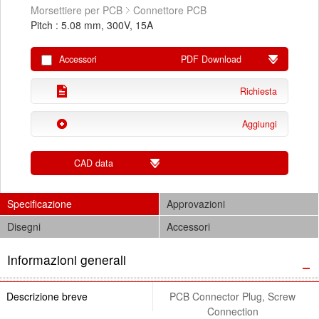
Morsettiere per PCB
Connettore PCB
Pitch : 5.08 mm, 300V, 15A
Accessori
PDF Download
Richiesta
Aggiungi
CAD data
Specificazione
Approvazioni
Disegni
Accessori
Informazioni generali
Descrizione breve
PCB Connector Plug, Screw
Connection