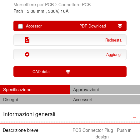
Morsettiere per PCB
Connettore PCB
Pitch : 5.08 mm , 300V, 10A
Accessori
PDF Download
Richiesta
Aggiungi
CAD data
Specificazione
Approvazioni
Disegni
Accessori
Informazioni generali
Descrizione breve
PCB Connector Plug , Push in
design