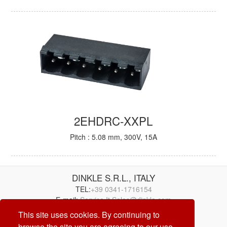
2EHDRC-XXPL
Pitch : 5.08 mm, 300V, 15A
DINKLE S.R.L., ITALY
TEL:
+39 0341-1716154
E-mail:
Service.It.Sales@dinkle.com
This site uses cookies. By continuing to
26/08/08
browse the site you are agreeing to our use