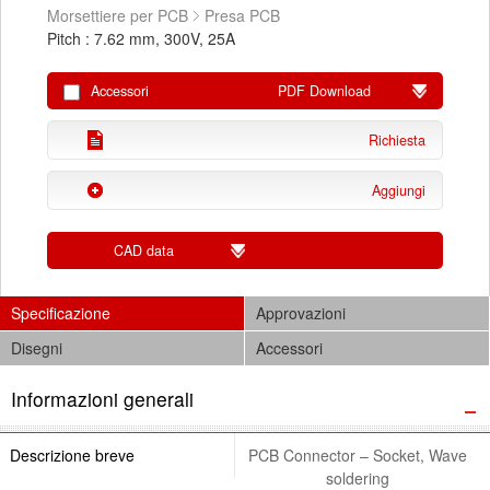
Morsettiere per PCB
Presa PCB
Pitch : 7.62 mm, 300V, 25A
Accessori
PDF Download
Richiesta
Aggiungi
CAD data
Specificazione
Approvazioni
Disegni
Accessori
Informazioni generali
Descrizione breve
PCB Connector – Socket, Wave
soldering