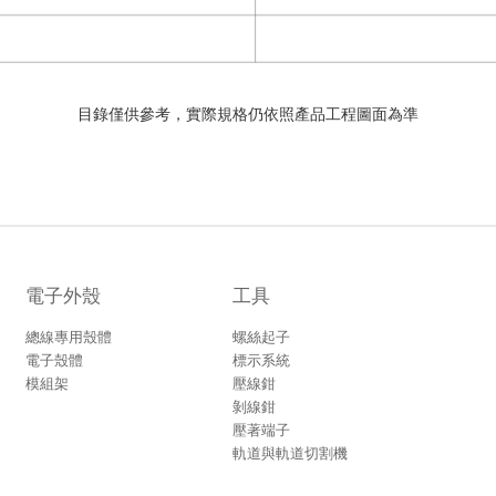
目錄僅供參考，實際規格仍依照產品工程圖面為準
電子外殼
工具
總線專用殼體
螺絲起子
電子殼體
標示系統
模組架
壓線鉗
剝線鉗
壓著端子
軌道與軌道切割機