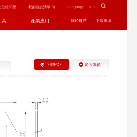
上型錄閱覽
我的諮詢清單(
0
)
工具
產業應用
關於町洋
下載專區
下載PDF
加入詢價