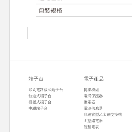
端子台
電子產品
印刷電路板式端子台
轉接模組
軌道式端子台
電涌保護器
柵板式端子台
繼電器
中繼端子台
電源供應器
非網管型乙太網交換機
固態繼電器
智慧電表