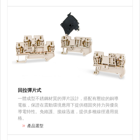
回拉彈片式
一體成型不銹鋼材質的彈片設計，搭配有壓紋的銅導
電板，保證在震動環境應用下提供穩固夾持力與優良
導電特性。免維護、接線迅速，提供多種線徑適用規
格。
產品選型