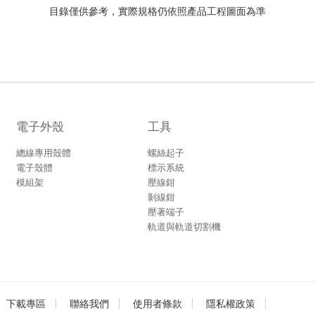
目錄僅供參考，實際規格仍依照產品工程圖面為準
電子外殼
工具
總線專用殼體
螺絲起子
電子殼體
標示系統
模組架
壓線鉗
剝線鉗
壓著端子
軌道與軌道切割機
下載專區
聯絡我們
使用者條款
隱私權政策