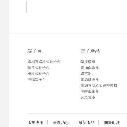
端子台
電子產品
印刷電路板式端子台
轉接模組
軌道式端子台
電涌保護器
柵板式端子台
繼電器
中繼端子台
電源供應器
非網管型乙太網交換機
固態繼電器
智慧電表
產業應用
最新消息
最新產品
關於町洋