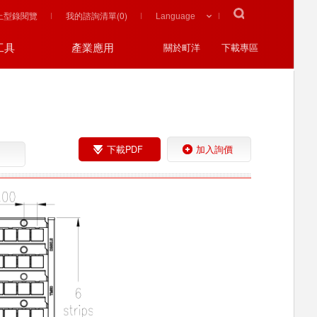
上型錄閱覽
我的諮詢清單(
0
)
工具
產業應用
關於町洋
下載專區
下載PDF
加入詢價