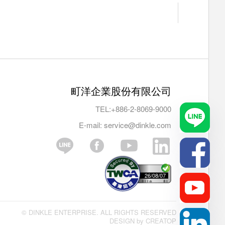
町洋企業股份有限公司
TEL:
+886-2-8069-9000
E-mail:
service@dinkle.com
26/08/07
© DINKLE ENTERPRISE. ALL RIGHTS RESERVED
DESIGN by
CREATOP