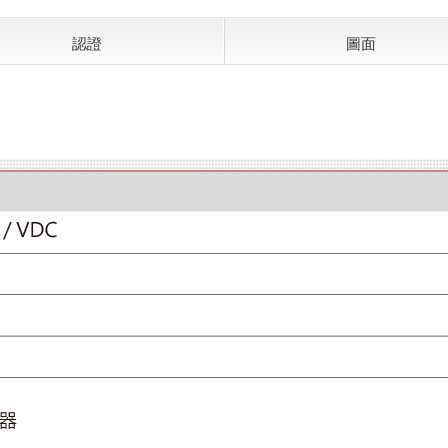
認證
圖面