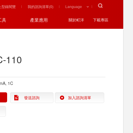
上型錄閱覽
我的諮詢清單(
0
)
工具
產業應用
關於町洋
下載專區
-110
 mA, 1C
發送諮詢
加入諮詢清單