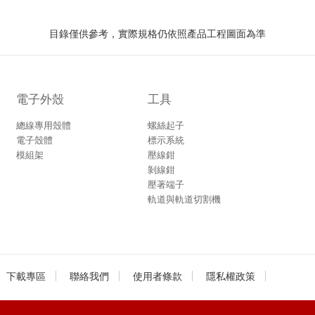
目錄僅供參考，實際規格仍依照產品工程圖面為準
電子外殼
工具
總線專用殼體
螺絲起子
電子殼體
標示系統
模組架
壓線鉗
剝線鉗
壓著端子
軌道與軌道切割機
下載專區
聯絡我們
使用者條款
隱私權政策