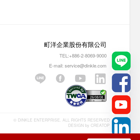
町洋企業股份有限公司
TEL:
+886-2-8069-9000
E-mail:
service@dinkle.com
26/08/08
© DINKLE ENTERPRISE. ALL RIGHTS RESERVED
DESIGN by
CREATOP