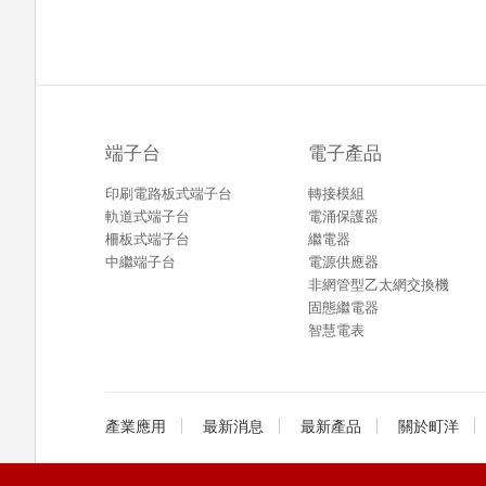
端子台
電子產品
印刷電路板式端子台
轉接模組
軌道式端子台
電涌保護器
柵板式端子台
繼電器
中繼端子台
電源供應器
非網管型乙太網交換機
固態繼電器
智慧電表
產業應用
最新消息
最新產品
關於町洋