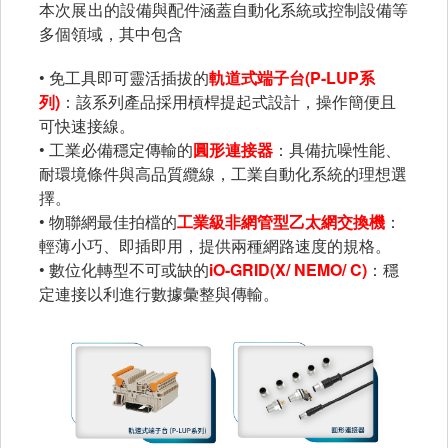
本次展出的設備與配件涵蓋自動化系統或控制設備等
多個領域，其中包含
• 免工具即可靈活插拔的
軌道式端子台(P-LUP系
列)
：該系列產品採用槓桿提起式設計，操作簡便且
可快速接線。
• 工業必備穩定傳輸的
圓形連接器
：具備抗噪性能、
耐環境條件與高品質纜線，工業自動化系統的理想選
擇。
• 物聯網最佳拍檔的
工業級非網管型乙太網交換機
：
輕薄小巧、即插即用，提供兩種網路速度的規格。
• 數位化轉型不可或缺的
iO-GRID(X/ NEMO/ C)
：穩
定連接以利進行數據彙整與傳輸。