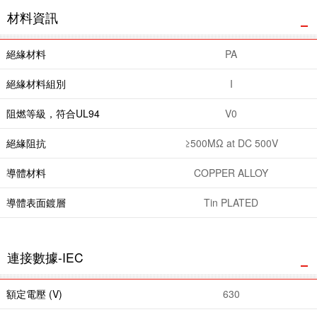
材料資訊
絕緣材料
PA
絕緣材料組別
I
阻燃等級，符合UL94
V0
絕緣阻抗
≥500MΩ at DC 500V
導體材料
COPPER ALLOY
導體表面鍍層
Tin PLATED
連接數據-IEC
額定電壓 (V)
630