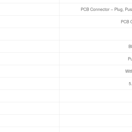
PCB Connector – Plug, Pus
PCB C
Bl
Pu
Wit
5