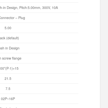
h-in Design, Pitch:5.00mm, 300V, 10A
onnector – Plug
5.00
ack (default)
sh in Design
h screw flange
.00*(P-1)+15
21.5
7.5
02P~16P