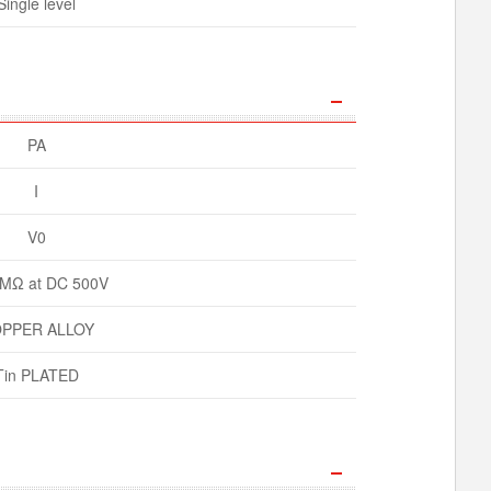
Single level
PA
I
V0
MΩ at DC 500V
PPER ALLOY
Tin PLATED