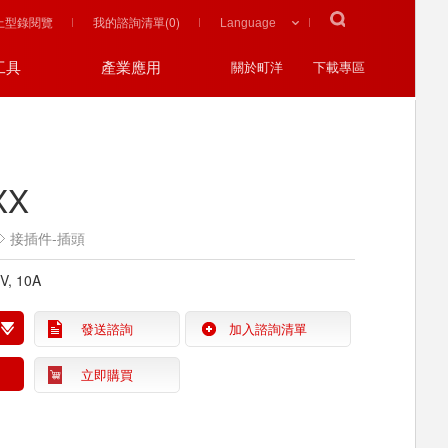
上型錄閱覽
我的諮詢清單(
0
)
工具
產業應用
關於町洋
下載專區
XX
接插件-插頭
0V, 10A
發送諮詢
加入諮詢清單
立即購買