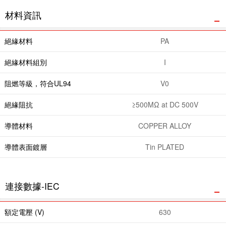
材料資訊
絕緣材料
PA
絕緣材料組別
I
阻燃等級，符合UL94
V0
絕緣阻抗
≥500MΩ at DC 500V
導體材料
COPPER ALLOY
導體表面鍍層
Tin PLATED
連接數據-IEC
額定電壓 (V)
630