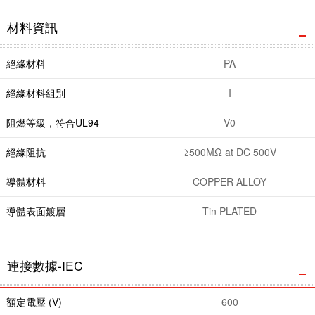
材料資訊
絕緣材料
PA
絕緣材料組別
I
阻燃等級，符合UL94
V0
絕緣阻抗
≥500MΩ at DC 500V
導體材料
COPPER ALLOY
導體表面鍍層
Tin PLATED
連接數據-IEC
額定電壓 (V)
600