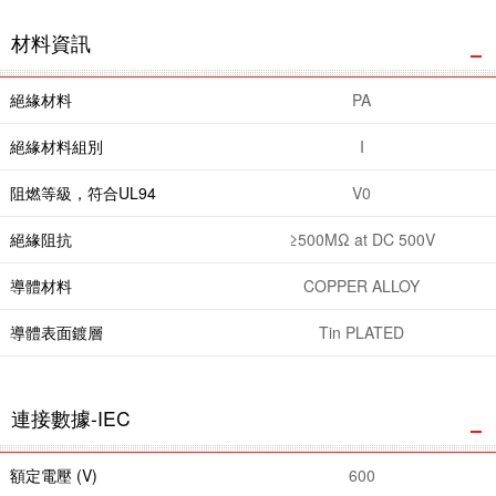
材料資訊
絕緣材料
PA
絕緣材料組別
I
阻燃等級，符合UL94
V0
絕緣阻抗
≥500MΩ at DC 500V
導體材料
COPPER ALLOY
導體表面鍍層
Tin PLATED
連接數據-IEC
額定電壓 (V)
600