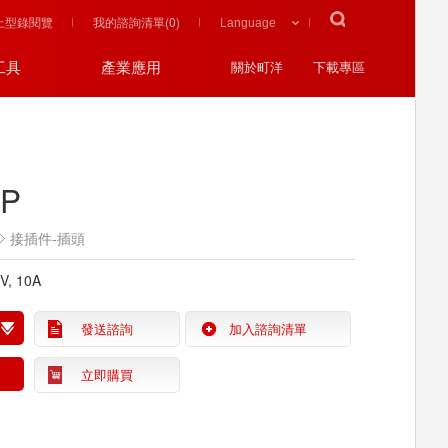
上型錄閱覽
我的諮詢清單(
0
)
工具
產業應用
關於町洋
下載專區
XP
接插件-插頭
0V, 10A
發送諮詢
加入諮詢清單
立即購買