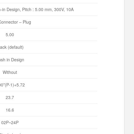
in Design, Pitch : 5.00 mm, 300V, 10A
onnector – Plug
5.00
ack (default)
sh in Design
Without
00*(P-1)+5.72
23.7
16.6
02P~24P