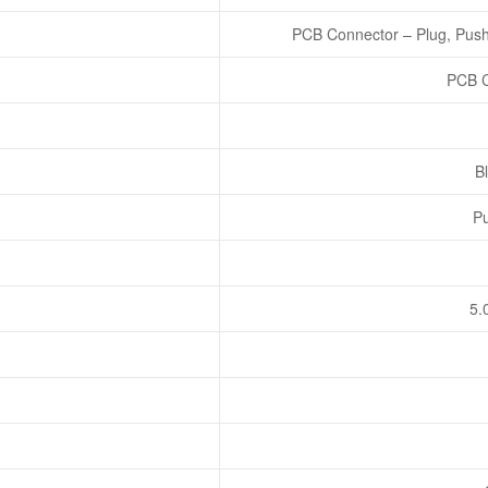
PCB Connector – Plug, Push-
PCB C
Bl
Pu
5.