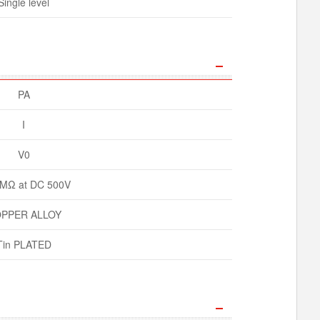
Single level
PA
I
V0
MΩ at DC 500V
PPER ALLOY
Tin PLATED