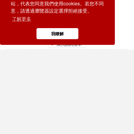
站，代表您同意我們使用cookies。若您不同
意，請透過瀏覽器設定選擇拒絕接受。
了解更多
TKE06
我瞭解
Pitch : 7.50 mm, M3, 600V, 25sol/30str
加入諮詢清單
/ 1
renew
町洋企業股份有限公司
TEL:
+886-2-8069-9000
E-mail:
service@dinkle.com
26/08/07
© DINKLE ENTERPRISE. ALL RIGHTS RESERVED
DESIGN by
CREATOP