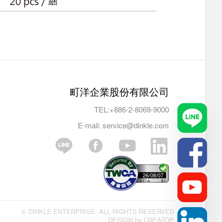
町洋企業股份有限公司
TEL:
+886-2-8069-9000
E-mail:
service@dinkle.com
26/08/07
© DINKLE ENTERPRISE. ALL RIGHTS RESERVED
DESIGN by
CREATOP