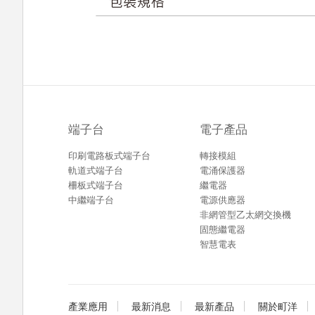
端子台
電子產品
印刷電路板式端子台
轉接模組
軌道式端子台
電涌保護器
柵板式端子台
繼電器
中繼端子台
電源供應器
非網管型乙太網交換機
固態繼電器
智慧電表
產業應用
最新消息
最新產品
關於町洋