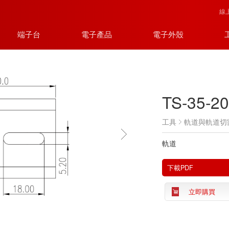
線
端子台
電子產品
電子外殼
TS-35-2
工具
軌道與軌道切
軌道
下載PDF
立即購買