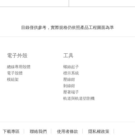
目錄僅供參考，實際規格仍依照產品工程圖面為準
電子外殼
工具
總線專用殼體
螺絲起子
電子殼體
標示系統
模組架
壓線鉗
剝線鉗
壓著端子
軌道與軌道切割機
下載專區
聯絡我們
使用者條款
隱私權政策