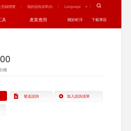
上型錄閱覽
我的諮詢清單(
0
)
工具
產業應用
關於町洋
下載專區
000
割機
發送諮詢
加入諮詢清單