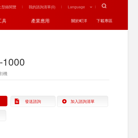
上型錄閱覽
我的諮詢清單(
0
)
工具
產業應用
關於町洋
下載專區
-1000
割機
發送諮詢
加入諮詢清單