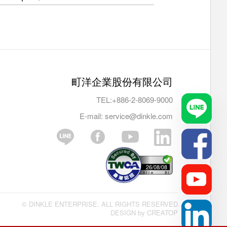
町洋企業股份有限公司
TEL:
+886-2-8069-9000
E-mail:
service@dinkle.com
26/08/08
© DINKLE ENTERPRISE. ALL RIGHTS RESERVED
DESIGN by
CREATOP