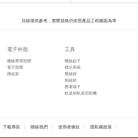
目錄僅供參考，實際規格仍依照產品工程圖面為準
電子外殼
工具
總線專用殼體
螺絲起子
電子殼體
標示系統
模組架
壓線鉗
剝線鉗
壓著端子
軌道與軌道切割機
下載專區
聯絡我們
使用者條款
隱私權政策