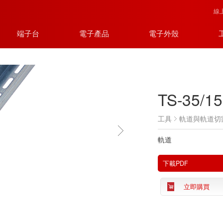
線
端子台
電子產品
電子外殼
TS-35/15
工具
軌道與軌道切
軌道
下載PDF
立即購買