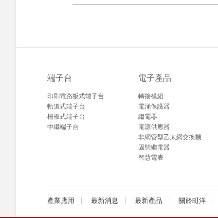
端子台
電子產品
印刷電路板式端子台
轉接模組
軌道式端子台
電涌保護器
柵板式端子台
繼電器
中繼端子台
電源供應器
非網管型乙太網交換機
固態繼電器
智慧電表
產業應用
最新消息
最新產品
關於町洋