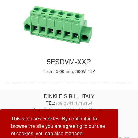
5ESDVM-XXP
Pitch : 5.00 mm, 300V, 15A
DINKLE S.R.L., ITALY
TEL:
+39 0341-1716154
E-mail:
Service.It.Sales@dinkle.com
This site uses cookies. By continuing to
26/08/07
browse the site you are agreeing to our use
of cookies, you can also manage