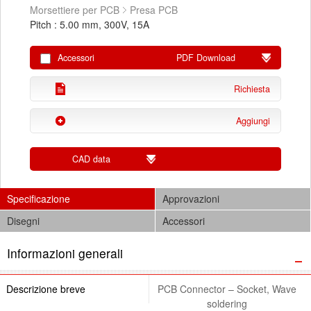
Morsettiere per PCB
Presa PCB
Pitch : 5.00 mm, 300V, 15A
Accessori
PDF Download
Richiesta
Aggiungi
CAD data
Specificazione
Approvazioni
Disegni
Accessori
Informazioni generali
Descrizione breve
PCB Connector – Socket, Wave
soldering