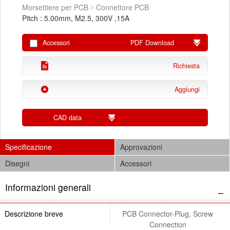
Morsettiere per PCB
Connettore PCB
Pitch : 5.00mm, M2.5, 300V ,15A
Accessori
PDF Download
Richiesta
Aggiungi
CAD data
Specificazione
Approvazioni
Disegni
Accessori
Informazioni generali
Descrizione breve
PCB Connector-Plug, Screw
Connection