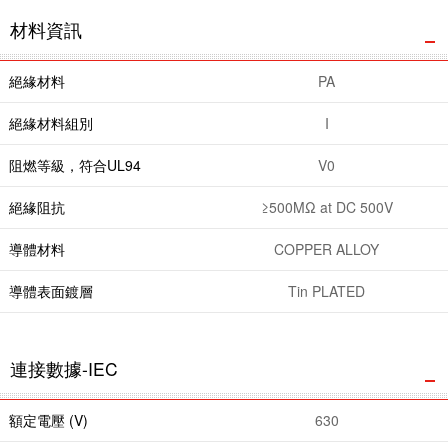
材料資訊
絕緣材料
PA
絕緣材料組別
I
阻燃等級，符合UL94
V0
絕緣阻抗
≥500MΩ at DC 500V
導體材料
COPPER ALLOY
導體表面鍍層
Tin PLATED
連接數據-IEC
額定電壓 (V)
630