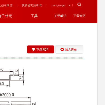
上型录阅览
我的咨询清单(
0
)
电子外壳
工具
关于町洋
下载专区
下载PDF
加入询价