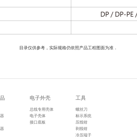
目录仅供参考，实际规格仍依照产品工程图面为准．
品
电子外壳
工具
总线专用壳体
螺丝刀
器
电子壳体
标示系统
接口底板
压线钳
器
剥线钳
冷压端子