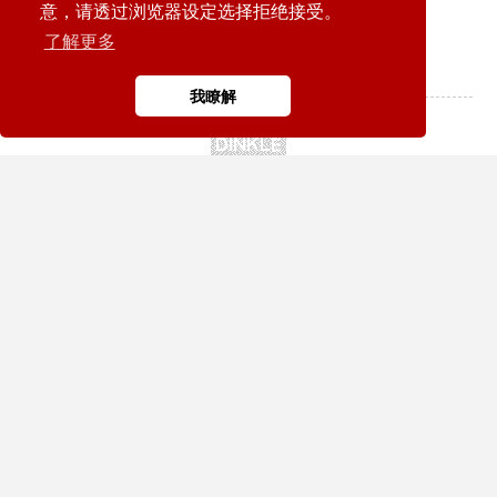
加入谘询清单
意，请透过浏览器设定选择拒绝接受。
了解更多
我瞭解
RES-05L4
T3 通用型
加入谘询清单
RES-24L
T3 通用型
加入谘询清单
RES-24L3
T3 通用型