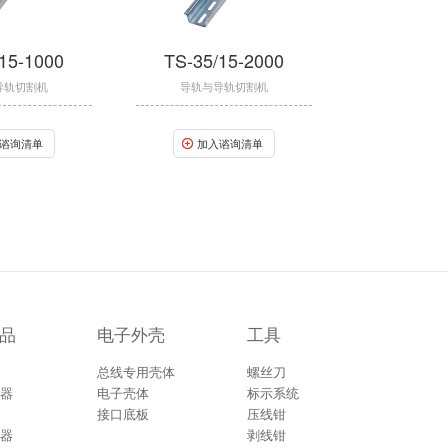
15-1000
TS-35/15-2000
导轨切割机
导轨与导轨切割机
谘询清单
加入谘询清单
品
电子外壳
工具
总线专用壳体
螺丝刀
器
电子壳体
标示系统
接口底板
压线钳
器
剥线钳