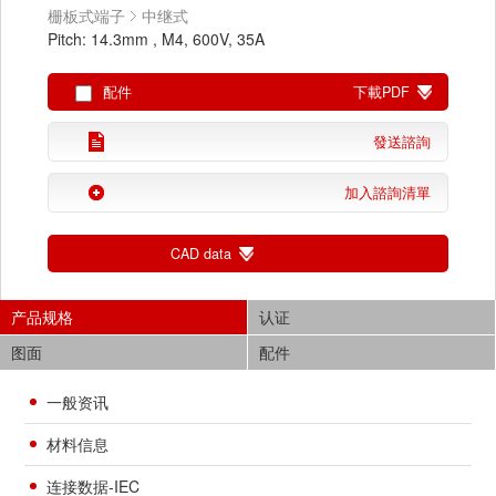
栅板式端子
中继式
Pitch: 14.3mm , M4, 600V, 35A
配件
下載PDF
發送諮詢
加入諮詢清單
CAD data
产品规格
认证
图面
配件
一般资讯
材料信息
连接数据-IEC