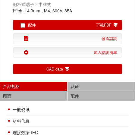
栅板式端子
中继式
Pitch: 14.3mm , M4, 600V, 35A
配件
下載PDF
發送諮詢
加入諮詢清單
CAD data
产品规格
认证
图面
配件
一般资讯
材料信息
连接数据-IEC