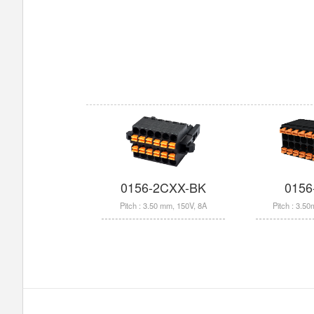
0156-2CXX-BK
0156
Pitch : 3.50 mm, 150V, 8A
Pitch : 3.5