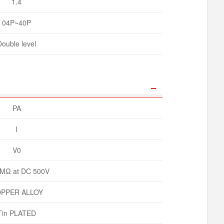
1.4
04P~40P
Double level
PA
I
V0
MΩ at DC 500V
PPER ALLOY
Tin PLATED