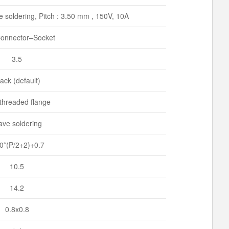
soldering, Pitch : 3.50 mm , 150V, 10A
onnector–Socket
3.5
ack (default)
 threaded flange
ve soldering
0*(P/2+2)+0.7
10.5
14.2
0.8x0.8