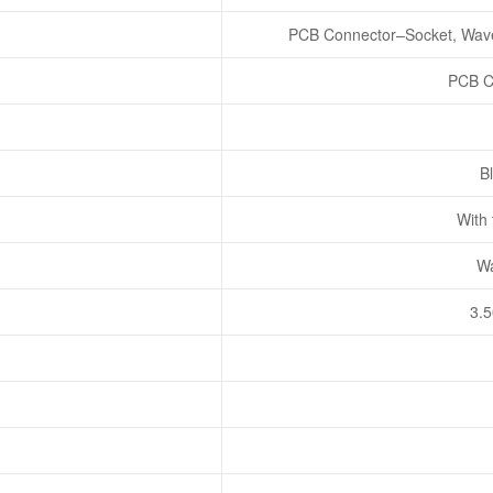
PCB Connector–Socket, Wave 
PCB C
Bl
With
Wa
3.5