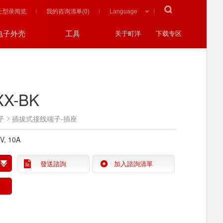
上型录阅览
我的咨询清单(
0
)
电子外壳
工具
关于町洋
下载专区
XX-BK
子
插拔式接线端子-插座
0V, 10A
發送諮詢
加入諮詢清單