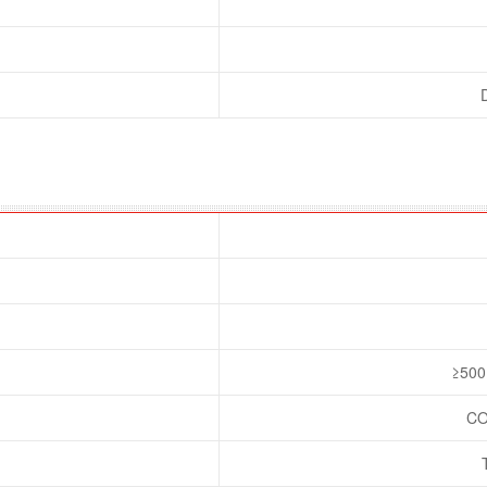
≥500
CO