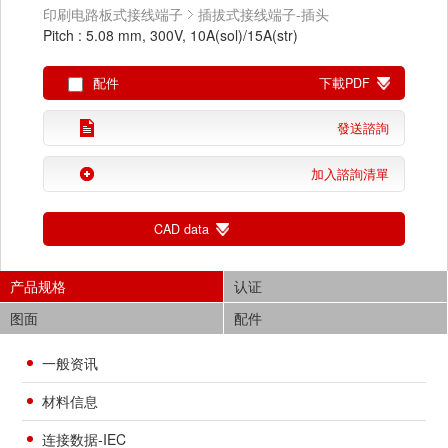
印刷电路板式接线端子
插拔式接线端子-插头
Pitch : 5.08 mm, 300V, 10A(sol)/15A(str)
配件
下載PDF
發送諮詢
加入諮詢清單
CAD data
产品规格
认证
图面
配件
一般资讯
材料信息
连接数据-IEC