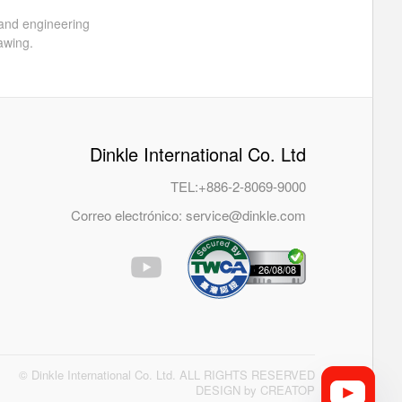
 and engineering
awing.
Dinkle International Co. Ltd
TEL:
+886-2-8069-9000
Correo electrónico:
service@dinkle.com
26/08/08
© Dinkle International Co. Ltd. ALL RIGHTS RESERVED
DESIGN by
CREATOP