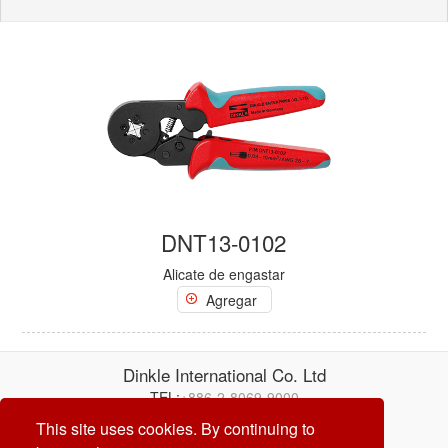
DNT13-0102
Alicate de engastar
Agregar
Dinkle International Co. Ltd
TEL:
+886-2-8069-9000
Correo electrónico:
service@dinkle.com
This site uses cookies. By continuing to