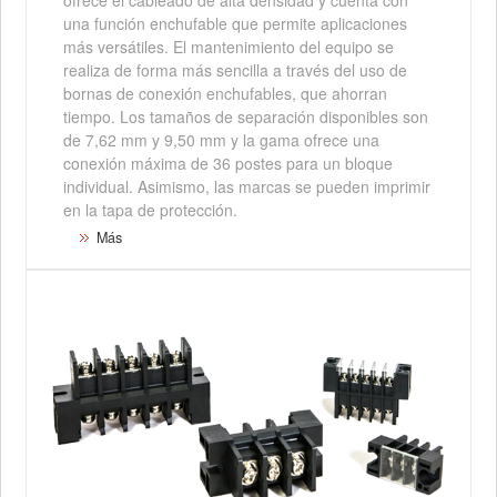
ofrece el cableado de alta densidad y cuenta con
una función enchufable que permite aplicaciones
más versátiles. El mantenimiento del equipo se
realiza de forma más sencilla a través del uso de
bornas de conexión enchufables, que ahorran
tiempo. Los tamaños de separación disponibles son
de 7,62 mm y 9,50 mm y la gama ofrece una
conexión máxima de 36 postes para un bloque
individual. Asimismo, las marcas se pueden imprimir
en la tapa de protección.
Más