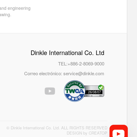
 and engineering
awing.
Dinkle International Co. Ltd
TEL:
+886-2-8069-9000
Correo electrónico:
service@dinkle.com
26/08/07
© Dinkle International Co. Ltd. ALL RIGHTS RESERVED
DESIGN by
CREATOP