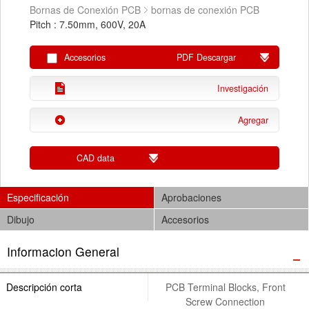
Bornas de Conexión PCB
bornas de conexión PCB
Pitch : 7.50mm, 600V, 20A
Accesorios
PDF Descargar
Investigación
Agregar
CAD data
Especificación
Aprobaciones
Dibujo
Accesorios
Informacion General
Descripción corta
PCB Terminal Blocks, Front
Screw Connection