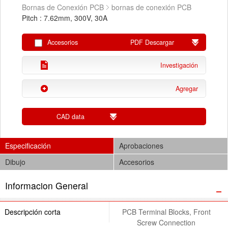
Bornas de Conexión PCB
bornas de conexión PCB
Pitch : 7.62mm, 300V, 30A
Accesorios
PDF Descargar
Investigación
Agregar
CAD data
Especificación
Aprobaciones
Dibujo
Accesorios
Informacion General
Descripción corta
PCB Terminal Blocks, Front
Screw Connection