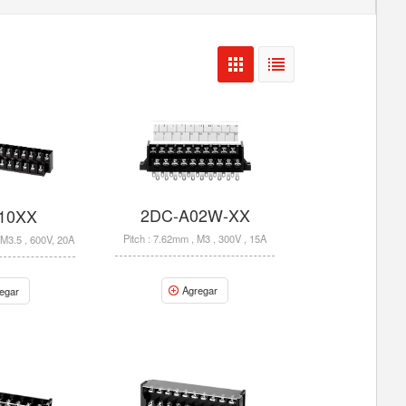
2DC-A02W-XX
-10XX
Pitch : 7.62mm , M3 , 300V , 15A
 M3.5 , 600V, 20A
Agregar
egar