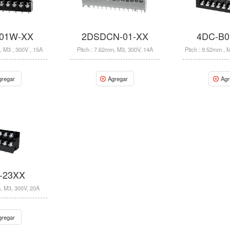
01W-XX
2DSDCN-01-XX
4DC-B
, M3 , 300V , 15A
Pitch : 7.62mm, M3, 300V, 14A
Pitch : 9.52mm , 
gregar
Agregar
Agr
-23XX
, M3, 300V, 20A
gregar