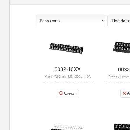
0032-10XX
0032
Pitch : 7.62mm , M3 , 300V , 10A
Pitch : 7.62mm 
Agregar
A