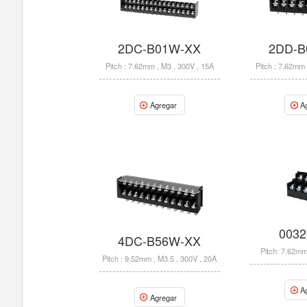
2DC-B01W-XX
2DD-B
Pitch : 7.62mm , M3 , 300V , 15A
Pitch : 7.62mm 
Agregar
A
0032
4DC-B56W-XX
Pitch: 7.62mm
Pitch : 9.52mm , M3.5 , 300V , 20A
A
Agregar