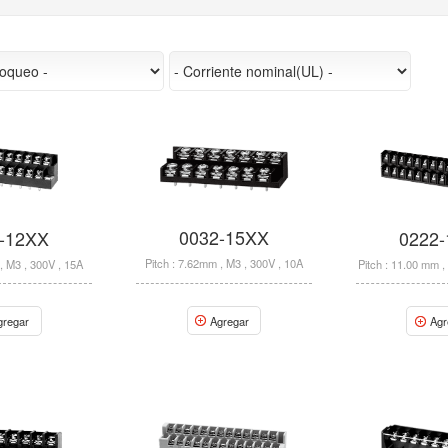
0032-15XX
-12XX
0222
Pitch : 7.62mm , M3 , 300V , 10A
, M3 , 300V , 15A
Pitch : 11.00 mm ,
Agregar
gregar
Agr