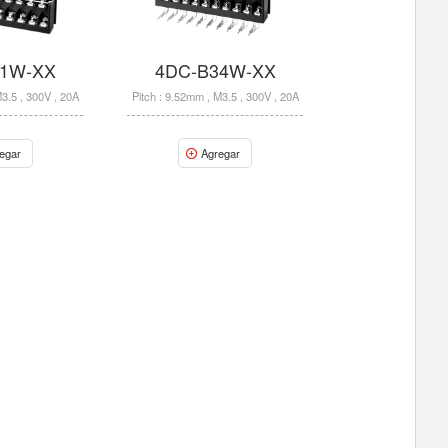
4DC-B34W-XX
01W-XX
Pitch : 9.52mm , M3.5 , 300V , 20A
M3.5 , 300V , 20A
Agregar
egar