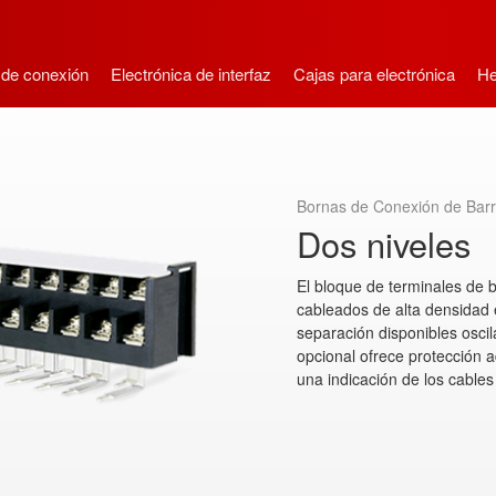
 de conexión
Electrónica de interfaz
Cajas para electrónica
He
Bornas de Conexión de Bar
Dos niveles
El bloque de terminales de b
cableados de alta densidad
separación disponibles osci
opcional ofrece protección 
una indicación de los cables