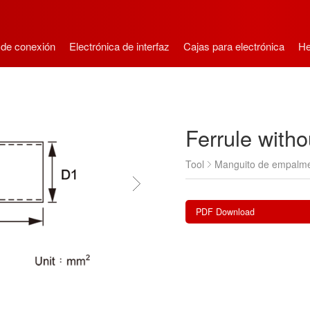
 de conexión
Electrónica de interfaz
Cajas para electrónica
He
Ferrule witho
Tool
Manguito de empalm
PDF Download