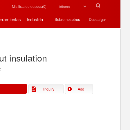
Mis lista de deseos(
0
)
rramientas
Industria
Sobre nosotros
Descargar
ut insulation
e
Inquiry
Add